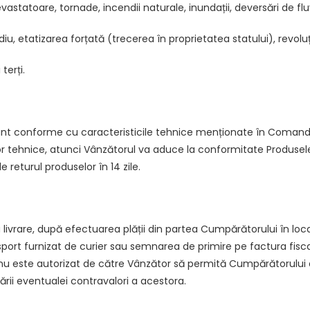
statoare, tornade, incendii naturale, inundații, deversări de fluvii
, etatizarea forțată (trecerea în proprietatea statului), revoluți
terți.
sunt conforme cu caracteristicile tehnice menționate în Comand
lor tehnice, atunci Vânzătorul va aduce la conformitate Produs
 returul produselor în 14 zile.
a livrare, după efectuarea plății din partea Cumpărătorului în lo
rt furnizat de curier sau semnarea de primire pe factura fiscală
esta nu este autorizat de către Vânzător să permită Cumpărătorul
itării eventualei contravalori a acestora.