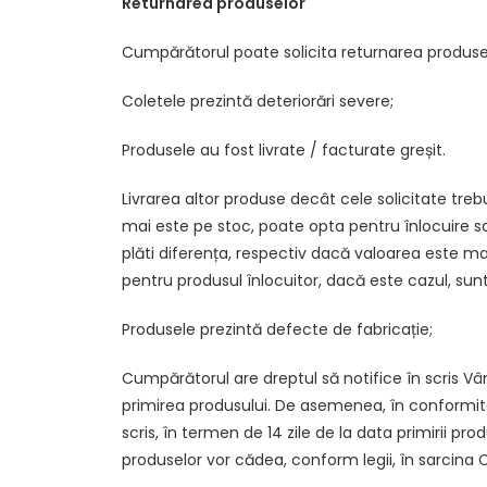
Returnarea produselor
Cumpărătorul poate solicita returnarea produselo
Coletele prezintă deteriorări severe;
Produsele au fost livrate / facturate greșit.
Livrarea altor produse decât cele solicitate tre
mai este pe stoc, poate opta pentru înlocuire s
plăti diferența, respectiv dacă valoarea este mai
pentru produsul înlocuitor, dacă este cazul, sunt
Produsele prezintă defecte de fabricație;
Cumpărătorul are dreptul să notifice în scris Vân
primirea produsului. De asemenea, în conformitat
scris, în termen de 14 zile de la data primirii pr
produselor vor cădea, conform legii, în sarcina