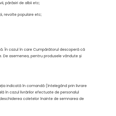
, părăsiri de albii etc;
i, revolte populare etc;
ă. În cazul în care Cumpărătorul descoperă că
ele. De asemenea, pentru produsele vândute și
cația indicată în comandă (întelegând prin livrare
 în cazul livrărilor efectuate de personalul
ui deschiderea coletelor înainte de semnarea de