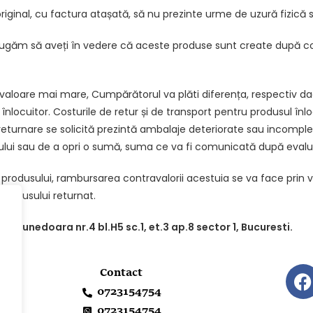
riginal, cu factura atașată, să nu prezinte urme de uzură fizică 
 rugăm să aveți în vedere că aceste produse sunt create după c
valoare mai mare, Cumpărătorul va plăti diferența, respectiv da
nlocuitor. Costurile de retur și de transport pentru produsul înl
eturnare se solicită prezintă ambalaje deteriorate sau incomplete,
lui sau de a opri o sumă, suma ce va fi comunicată după evaluar
 a produsului, rambursarea contravalorii acestuia se va face prin
produsului returnat.
de Hunedoara nr.4 bl.H5 sc.1,
et.3 ap.8 sector 1, Bucuresti.
Contact
0723154754
0723154754