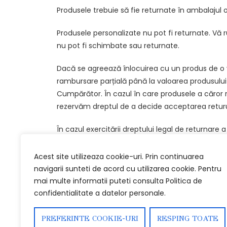
Produsele trebuie să fie returnate în ambalajul o
Produsele personalizate nu pot fi returnate. Vă
nu pot fi schimbate sau returnate.
Dacă se agreează înlocuirea cu un produs de o 
rambursare parțială până la valoarea produsului î
Cumpărător. În cazul în care produsele a căror r
rezervăm dreptul de a decide acceptarea returu
În cazul exercitării dreptului legal de returnare
Cumpărător în cel mult 14 de zile de la primirea 
Acest site utilizeaza cookie-uri. Prin continuarea
Adresa retur: IMODI EXPERT S.R.L., Bd. Iancu 
navigarii sunteti de acord cu utilizarea cookie. Pentru
mai multe informatii puteti consulta Politica de
confidentialitate a datelor personale.
Termeni și condiții
Livrare si Returnare
PREFERINTE COOKIE-URI
RESPING TOATE
Politica de confidențialitate