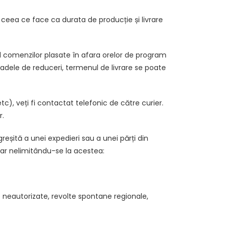
 ceea ce face ca durata de producție și livrare
ul comenzilor plasate în afara orelor de program
ioadele de reduceri, termenul de livrare se poate
), veți fi contactat telefonic de către curier.
r.
reșită a unei expedieri sau a unei părți din
ar nelimitându-se la acestea:
e neautorizate, revolte spontane regionale,