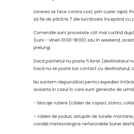
Livrarea se face contra cost, prin curier rapid
să fie de până la 7 zile lucrătoare începând cu z
Comenzile sunt procesate cât mai curând după pl
(Luni – Vineri 10:00-18:00) sau în weekend, acest
prelungi.
Dacă pachetul nu poate fi livrat (destinatarul n
Dacă nu se poate lua contact cu destinatarul, col
Nu suntem răspunzători pentru expedieri întârziat
aceasta în cazul în care sunt generate de urmă
– blocaje rutiere (căderi de copaci, stânci, colizi
– căderi de poduri, astupări de tunele montane, 
condiții meteorologice nefavorabile bunei desfășu