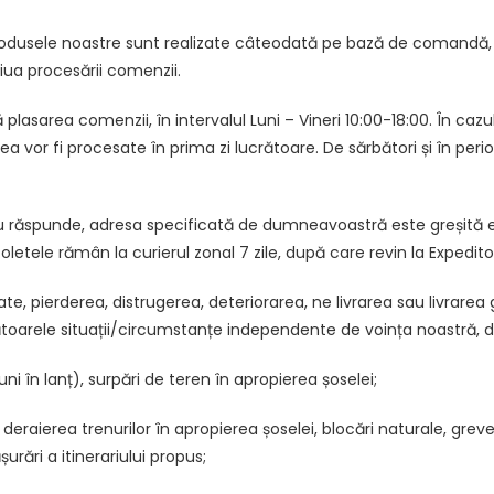
. Produsele noastre sunt realizate câteodată pe bază de comandă,
iua procesării comenzii.
asarea comenzii, în intervalul Luni – Vineri 10:00-18:00. În caz
ea vor fi procesate în prima zi lucrătoare. De sărbători și în per
u răspunde, adresa specificată de dumneavoastră este greșită etc
etele rămân la curierul zonal 7 zile, după care revin la Expedito
e, pierderea, distrugerea, deteriorarea, ne livrarea sau livrarea g
toarele situații/circumstanțe independente de voința noastră, d
uni în lanț), surpări de teren în apropierea șoselei;
deraierea trenurilor în apropierea șoselei, blocări naturale, grev
rări a itinerariului propus;