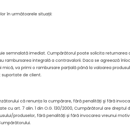
r în următoarele situații:
buie semnalată imediat. Cumpărătorul poate solicita returnarea a
au rambursarea integrală a contravalorii. Daca se agreează înl
 mică, va primi o rambursare parțială până la valoarea produsului
 suportate de client.
zătorului că renunța la cumpărare, fără penalități şi fără invoca
e cu art. 7 alin. 1 din O.G. 130/2000, Cumpărătorul are dreptul de
odusului/produselor, fără penalități și fără invocarea vreunui motiv
 Cumpărătorului.