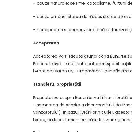
– cauze naturale: seisme, cataclisme, furtuni deva
– cauze umane: starea de război, starea de asediu
– nerespectarea comenzilor de către furnizori și 
Acceptarea
Acceptarea va fi facută atunci când Bunurile 
Produsele livrate nu sunt conforme specificații
livrate de Diafanite, Cumpărătorul beneficiază de
Transferul proprietății
Proprietatea asupra Bunurilor va fi transferată l
– semnarea de primire a documentului de transpo
Vânzătorului). În cazul livrării prin curier, ac
livrare, ci doar ulterior semnării de livrare și ach