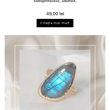
semipretioasa, ametist.
49,00
lei
Citește mai mult