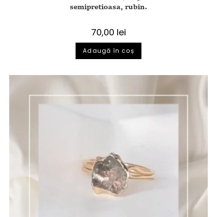
semipretioasa, rubin.
70,00
lei
Adaugă în coș