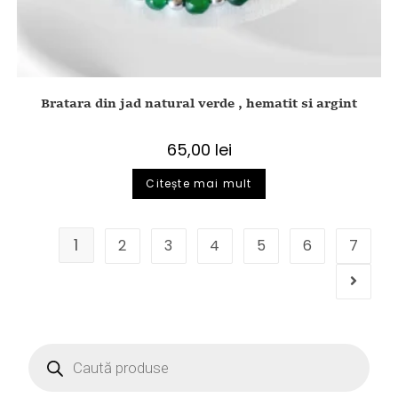
Bratara din jad natural verde , hematit si argint
65,00
lei
Citește mai mult
1
2
3
4
5
6
7