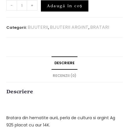
-
+
Adaugă în coș
BIJUTERII
BIJUTERII ARGINT
BRATARI
Categorii:
,
,
DESCRIERE
RECENZII (0)
Descriere
Bratara din hematite aurii, perla de cultura si argint Ag
925 placat cu aur 14K.