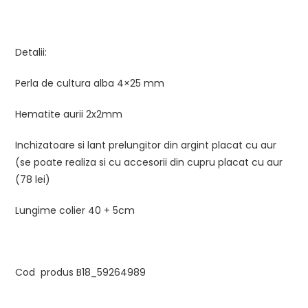
Detalii:
Perla de cultura alba 4×25 mm
Hematite aurii 2x2mm
Inchizatoare si lant prelungitor din argint placat cu aur
(se poate realiza si cu accesorii din cupru placat cu aur
(78 lei)
Lungime colier 40 + 5cm
Cod produs B18_59264989