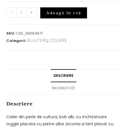
-
+
Adaugă în coș
SKU:
C30_59064671
BIJUTERII
COLIERE
Categorii:
,
DESCRIERE
RECENZII (0)
Descriere
Colier din perle de cultura, bob alb, cu inchizatoare
toggle placata cu pietre albe zirconia si lant placat cu