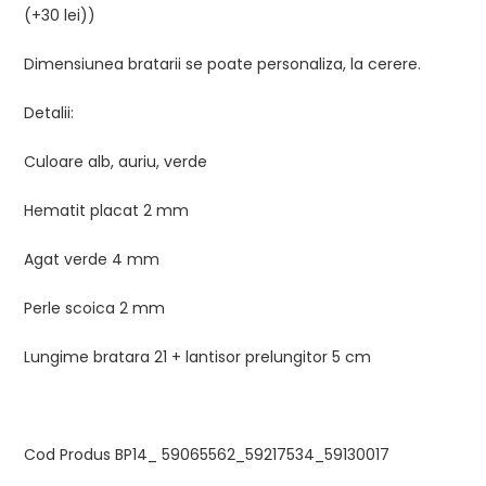
(+30 lei))
Dimensiunea bratarii se poate personaliza, la cerere.
Detalii:
Culoare alb, auriu, verde
Hematit placat 2 mm
Agat verde 4 mm
Perle scoica 2 mm
Lungime bratara 21 + lantisor prelungitor 5 cm
Cod Produs BP14_ 59065562_59217534_59130017