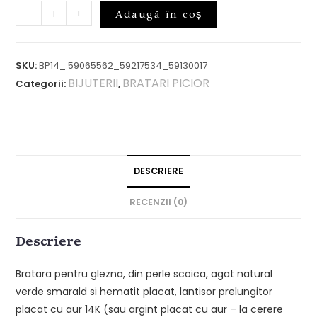
-
+
Adaugă în coș
SKU:
BP14_ 59065562_59217534_59130017
BIJUTERII
BRATARI PICIOR
Categorii:
,
DESCRIERE
RECENZII (0)
Descriere
Bratara pentru glezna, din perle scoica, agat natural
verde smarald si hematit placat, lantisor prelungitor
placat cu aur 14K (sau argint placat cu aur – la cerere